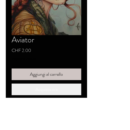
Aviator
Prezzo
CHF 2.00
Imposte inclusa
Aggiungi al carrello
Acquista ora
SKYZZO