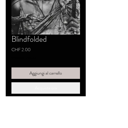
Blindfolded
Prezzo
CHF 2.00
Imposte inclusa
Aggiungi al carrello
Acquista ora
SKYZZO