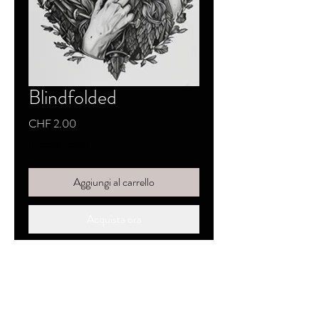
Blindfolded
Prezzo
CHF 2.00
Imposte inclusa
Aggiungi al carrello
Acquista ora
SKYZZO