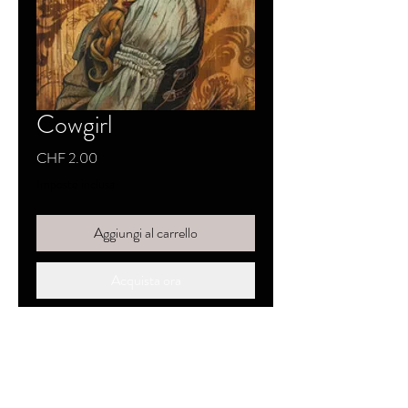
Cowgirl
Prezzo
CHF 2.00
Imposte inclusa
Aggiungi al carrello
Acquista ora
SKYZZO