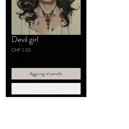
Devil girl
Prezzo
CHF 2.00
Imposte inclusa
Aggiungi al carrello
Acquista ora
SKYZZO