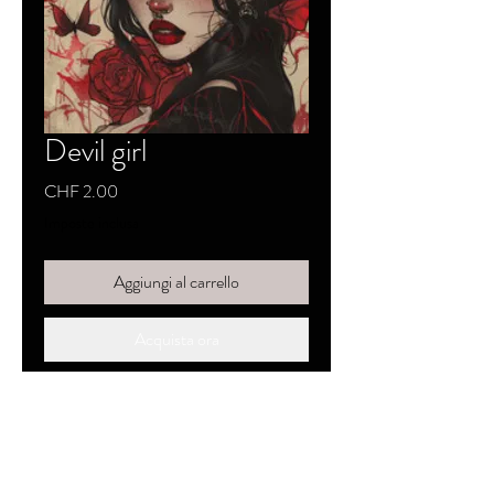
Devil girl
Prezzo
CHF 2.00
Imposte inclusa
Aggiungi al carrello
Acquista ora
SKYZZO